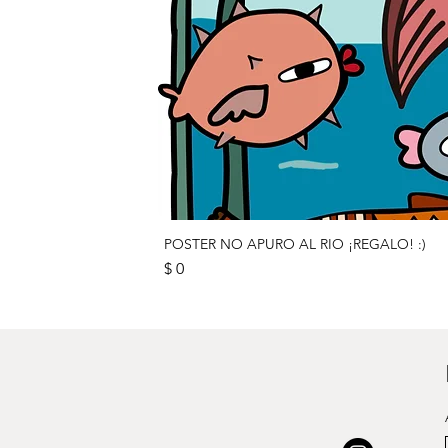
POSTER NO APURO AL RIO ¡REGALO! :)
Precio
$ 0