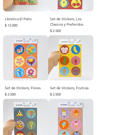
Libretica El Patio
Set de Stickers, Los
Clasicos y Preferidos
Precio
$ 12.000
Precio
$ 2.500
Set de Stickers, Flores
Set de Stickers, Fruticas
Precio
Precio
$ 2.500
$ 2.500