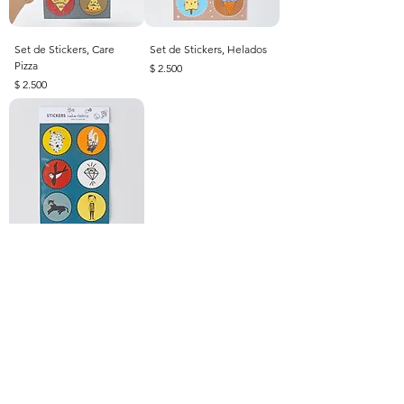
Set de Stickers, Care
Set de Stickers, Helados
Pizza
Precio
$ 2.500
Precio
$ 2.500
Set de Stickers, Clasicos
Precio
$ 2.500
Para mayor info suscríbete aquí! :)
Aquí tu email